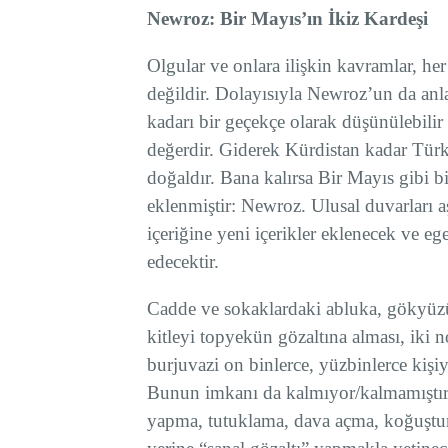
Newroz: Bir Mayıs’ın İkiz Kardeşi
Olgular ve onlara ilişkin kavramlar, he
değildir. Dolayısıyla Newroz’un da anl
kadarı bir geçekçe olarak düşünülebilir 
değerdir. Giderek Kürdistan kadar Türki
doğaldır. Bana kalırsa Bir Mayıs gibi b
eklenmiştir: Newroz. Ulusal duvarları aş
içeriğine yeni içerikler eklenecek ve 
edecektir.
Cadde ve sokaklardaki abluka, gökyüzü
kitleyi topyekün gözaltına alması, iki n
burjuvazi on binlerce, yüzbinlerce kişi
Bunun imkanı da kalmıyor/kalmamıştır. 
yapma, tutuklama, dava açma, koğuşt