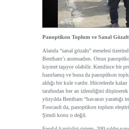
Panoptikon Toplum ve Sanal Gözalt
Alanda “sanal gözaltı” meselesi üzerind
Bentham’ı anımsadım. Onun panoptikon
kıymet taşıyor olabilir. Kendince bir pr
hazırlamış ve buna da panoptikon toplu
aldığı bir kule vardır. Hücrelerde kalan
tarafından her an izlendiğini düşünerek 
yüzyılda Bentham “havanın yarattığı i
Foucault da, panoptikon toplum eleştiri
Şimdi konu o değil.
Feodal-kapitalist sistem, 200 yıldır pan