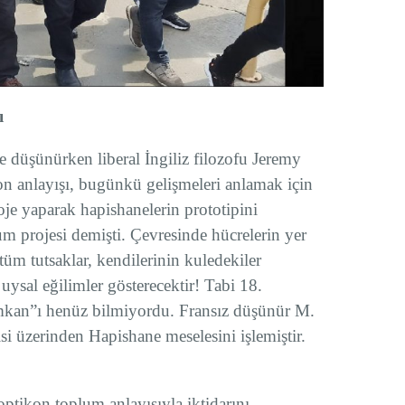
ı
e düşünürken liberal İngiliz filozofu Jeremy
 anlayışı, bugünkü gelişmeleri anlamak için
oje yaparak hapishanelerin prototipini
m projesi demişti. Çevresinde hücrelerin yer
 tüm tutsaklar, kendilerinin kuledekiler
uysal eğilimler gösterecektir! Tabi 18.
mkan”ı henüz bilmiyordu. Fransız düşünür M.
si üzerinden Hapishane meselesini işlemiştir.
optikon toplum anlayışıyla iktidarını