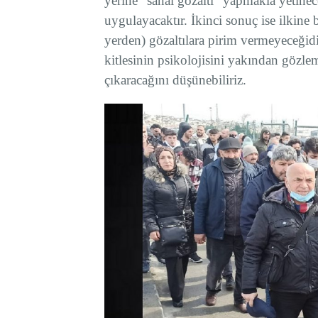
yerine “sanal gözaltı” yapmakla yetinece
uygulayacaktır. İkinci sonuç ise ilkine 
yerden) gözaltılara pirim vermeyeceği
kitlesinin psikolojisini yakından gözl
çıkaracağını düşünebiliriz.