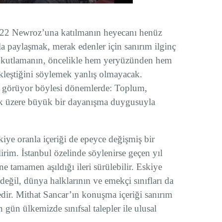
 2022 Newroz’una katılmanın heyecanı henüz
 paylaşmak, merak edenler için sanırım ilginç
n kutlamanın, öncelikle hem yeryüzünden hem
leştiğini söylemek yanlış olmayacak.
ev görüyor böylesi dönemlerde: Toplum,
ak üzere büyük bir dayanışma duygusuyla
eskiye oranla içeriği de epeyce değişmiş bir
im. İstanbul özelinde söylenirse geçen yıl
e tamamen aşıldığı ileri sürülebilir. Eskiye
eğil, dünya halklarının ve emekçi sınıfları da
dir. Mithat Sancar’ın konuşma içeriği sanırım
en gün ülkemizde sınıfsal talepler ile ulusal