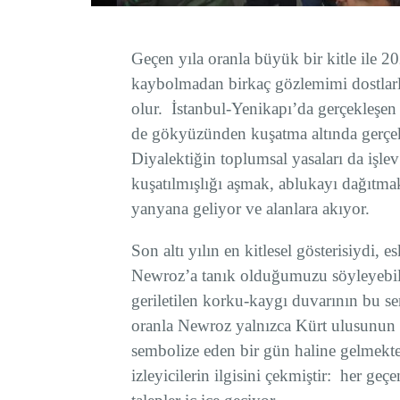
Geçen yıla oranla büyük bir kitle ile
kaybolmadan birkaç gözlemimi dostlarla
olur. İstanbul-Yenikapı’da gerçekleşe
de gökyüzünden kuşatma altında gerçek
Diyalektiğin toplumsal yasaları da işl
kuşatılmışlığı aşmak, ablukayı dağıtm
yanyana geliyor ve alanlara akıyor.
Son altı yılın en kitlesel gösterisiydi, 
Newroz’a tanık olduğumuzu söyleyebilir
geriletilen korku-kaygı duvarının bu sen
oranla Newroz yalnızca Kürt ulusunun d
sembolize eden bir gün haline gelmekte
izleyicilerin ilgisini çekmiştir: her geç