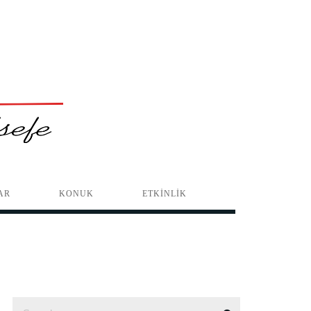
AR
KONUK
ETKİNLİK