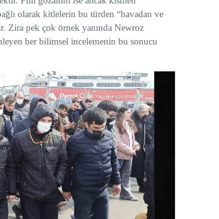
ktir. Fiili gözaltını ise ancak kısmen
bağlı olarak kitlelerin bu türden “havadan ve
dir. Zira pek çok örnek yanında Newroz
emleyen her bilimsel incelemenin bu sonucu