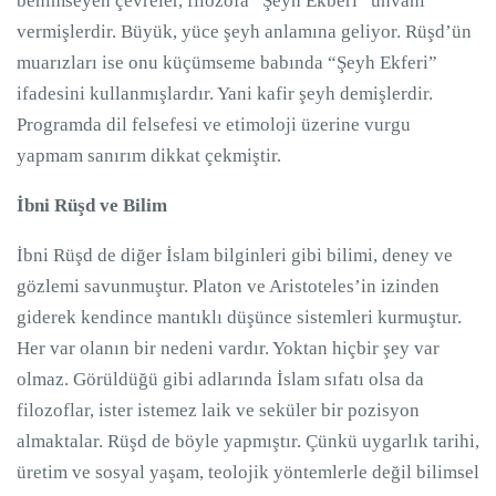
benimseyen çevreler, filozofa “Şeyh Ekberi” ünvanı
vermişlerdir. Büyük, yüce şeyh anlamına geliyor. Rüşd’ün
muarızları ise onu küçümseme babında “Şeyh Ekferi”
ifadesini kullanmışlardır. Yani kafir şeyh demişlerdir.
Programda dil felsefesi ve etimoloji üzerine vurgu
yapmam sanırım dikkat çekmiştir.
İbni Rüşd ve Bilim
İbni Rüşd de diğer İslam bilginleri gibi bilimi, deney ve
gözlemi savunmuştur. Platon ve Aristoteles’in izinden
giderek kendince mantıklı düşünce sistemleri kurmuştur.
Her var olanın bir nedeni vardır. Yoktan hiçbir şey var
olmaz. Görüldüğü gibi adlarında İslam sıfatı olsa da
filozoflar, ister istemez laik ve seküler bir pozisyon
almaktalar. Rüşd de böyle yapmıştır. Çünkü uygarlık tarihi,
üretim ve sosyal yaşam, teolojik yöntemlerle değil bilimsel