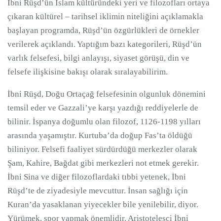
İbni Rüşd’ün İslam kültüründeki yeri ve filozofları ortaya
çıkaran kültürel – tarihsel iklimin niteliğini açıklamakla
başlayan programda, Rüşd’ün özgürlükleri de örnekler
verilerek açıklandı. Yaptığım bazı kategorileri, Rüşd’ün
varlık felsefesi, bilgi anlayışı, siyaset görüşü, din ve
felsefe ilişkisine bakışı olarak sıralayabilirim.
İbni Rüşd, Doğu Ortaçağ felsefesinin olgunluk dönemini
temsil eder ve Gazzali’ye karşı yazdığı reddiyelerle de
bilinir. İspanya doğumlu olan filozof, 1126-1198 yılları
arasında yaşamıştır. Kurtuba’da doğup Fas’ta öldüğü
biliniyor. Felsefi faaliyet sürdürdüğü merkezler olarak
Şam, Kahire, Bağdat gibi merkezleri not etmek gerekir.
İbni Sina ve diğer filozoflardaki tıbbi yetenek, İbni
Rüşd’te de ziyadesiyle mevcuttur. İnsan sağlığı için
Kuran’da yasaklanan yiyecekler bile yenilebilir, diyor.
Yürümek, spor yapmak önemlidir. Aristotelesci İbni