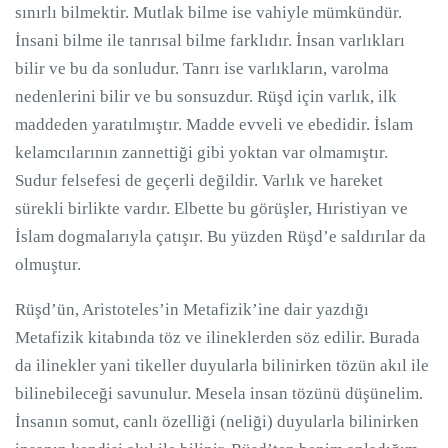
sınırlı bilmektir. Mutlak bilme ise vahiyle mümkündür.
İnsani bilme ile tanrısal bilme farklıdır. İnsan varlıkları
bilir ve bu da sonludur. Tanrı ise varlıkların, varolma
nedenlerini bilir ve bu sonsuzdur. Rüşd için varlık, ilk
maddeden yaratılmıştır. Madde evveli ve ebedidir. İslam
kelamcılarının zannettiği gibi yoktan var olmamıştır.
Sudur felsefesi de geçerli değildir. Varlık ve hareket
sürekli birlikte vardır. Elbette bu görüşler, Hıristiyan ve
İslam dogmalarıyla çatışır. Bu yüzden Rüşd’e saldırılar da
olmuştur.
Rüşd’ün, Aristoteles’in Metafizik’ine dair yazdığı
Metafizik kitabında töz ve ilineklerden söz edilir. Burada
da ilinekler yani tikeller duyularla bilinirken tözün akıl ile
bilinebileceği savunulur. Mesela insan tözünü düşünelim.
İnsanın somut, canlı özelliği (neliği) duyularla bilinirken