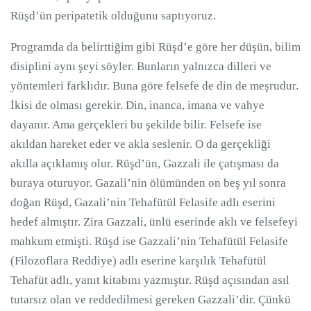
Rüşd’ün peripatetik olduğunu saptıyoruz.
Programda da belirttiğim gibi Rüşd’e göre her düşün, bilim
disiplini aynı şeyi söyler. Bunların yalnızca dilleri ve
yöntemleri farklıdır. Buna göre felsefe de din de meşrudur.
İkisi de olması gerekir. Din, inanca, imana ve vahye
dayanır. Ama gerçekleri bu şekilde bilir. Felsefe ise
akıldan hareket eder ve akla seslenir. O da gerçekliği
akılla açıklamış olur. Rüşd’ün, Gazzali ile çatışması da
buraya oturuyor. Gazali’nin ölümünden on beş yıl sonra
doğan Rüşd, Gazali’nin Tehafütül Felasife adlı eserini
hedef almıştır. Zira Gazzali, ünlü eserinde aklı ve felsefeyi
mahkum etmişti. Rüşd ise Gazzali’nin Tehafütül Felasife
(Filozoflara Reddiye) adlı eserine karşılık Tehafütül
Tehafüt adlı, yanıt kitabını yazmıştır. Rüşd açısından asıl
tutarsız olan ve reddedilmesi gereken Gazzali’dir. Çünkü