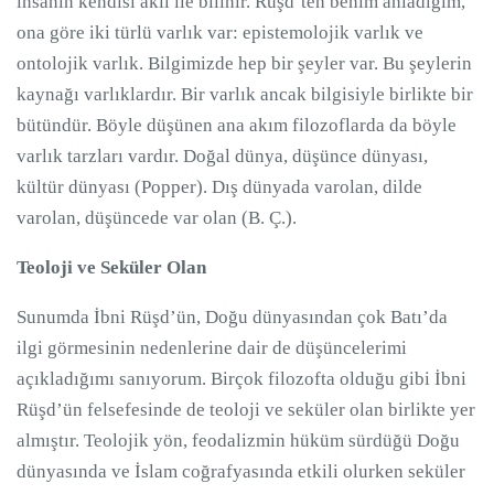
insanın kendisi akıl ile bilinir. Rüşd’ten benim anladığım,
ona göre iki türlü varlık var: epistemolojik varlık ve
ontolojik varlık. Bilgimizde hep bir şeyler var. Bu şeylerin
kaynağı varlıklardır. Bir varlık ancak bilgisiyle birlikte bir
bütündür. Böyle düşünen ana akım filozoflarda da böyle
varlık tarzları vardır. Doğal dünya, düşünce dünyası,
kültür dünyası (Popper). Dış dünyada varolan, dilde
varolan, düşüncede var olan (B. Ç.).
Teoloji ve Seküler Olan
Sunumda İbni Rüşd’ün, Doğu dünyasından çok Batı’da
ilgi görmesinin nedenlerine dair de düşüncelerimi
açıkladığımı sanıyorum. Birçok filozofta olduğu gibi İbni
Rüşd’ün felsefesinde de teoloji ve seküler olan birlikte yer
almıştır. Teolojik yön, feodalizmin hüküm sürdüğü Doğu
dünyasında ve İslam coğrafyasında etkili olurken seküler