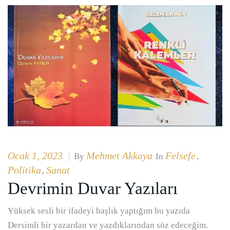
Ocak 1, 2023
Mehmet Akkaya
Felsefe
|
By
In
,
Politika
Sanat
,
Devrimin Duvar Yazıları
Yüksek sesli bir ifadeyi başlık yaptığım bu yazıda
Dersimli bir yazardan ve yazdıklarından söz edeceğim.