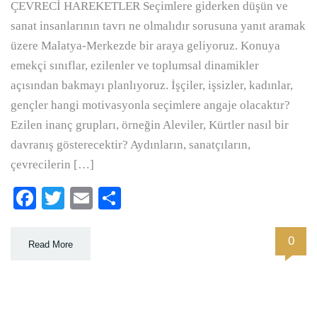
ÇEVRECİ HAREKETLER Seçimlere giderken düşün ve
sanat insanlarının tavrı ne olmalıdır sorusuna yanıt aramak
üzere Malatya-Merkezde bir araya geliyoruz. Konuya
emekçi sınıflar, ezilenler ve toplumsal dinamikler
açısından bakmayı planlıyoruz. İşçiler, işsizler, kadınlar,
gençler hangi motivasyonla seçimlere angaje olacaktır?
Ezilen inanç grupları, örneğin Aleviler, Kürtler nasıl bir
davranış gösterecektir? Aydınların, sanatçıların,
çevrecilerin […]
Facebook
Twitter
Email
Paylaş
0
Read More