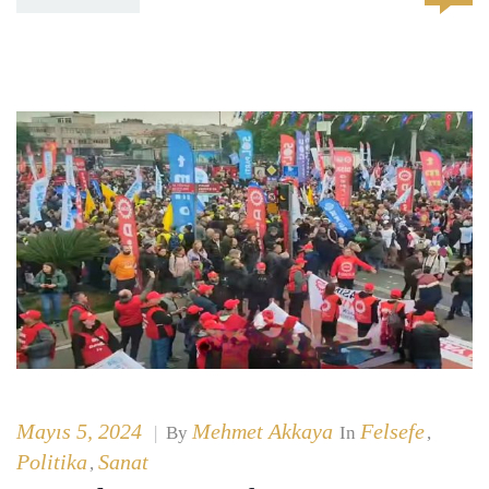
Mayıs 5, 2024
Mehmet Akkaya
Felsefe
|
By
In
,
Politika
Sanat
,