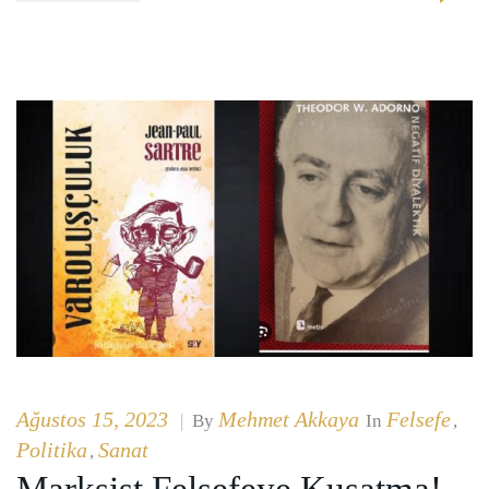
Ağustos 15, 2023
Mehmet Akkaya
Felsefe
|
By
In
,
Politika
Sanat
,