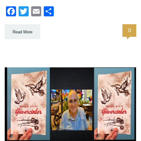
Facebook
Twitter
Email
Paylaş
0
Read More