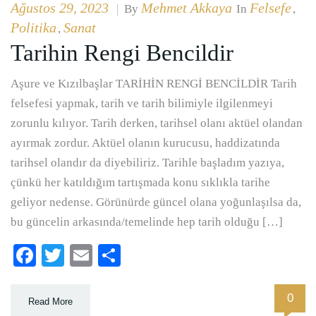
Ağustos 29, 2023
Mehmet Akkaya
Felsefe
|
By
In
,
Politika
Sanat
,
Tarihin Rengi Bencildir
Aşure ve Kızılbaşlar TARİHİN RENGİ BENCİLDİR Tarih
felsefesi yapmak, tarih ve tarih bilimiyle ilgilenmeyi
zorunlu kılıyor. Tarih derken, tarihsel olanı aktüel olandan
ayırmak zordur. Aktüel olanın kurucusu, haddizatında
tarihsel olandır da diyebiliriz. Tarihle başladım yazıya,
çünkü her katıldığım tartışmada konu sıklıkla tarihe
geliyor nedense. Görünürde güncel olana yoğunlaşılsa da,
bu güncelin arkasında/temelinde hep tarih olduğu […]
Facebook
Twitter
Email
Paylaş
0
Read More