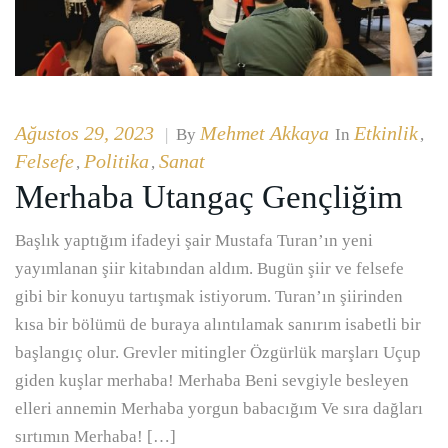
Ağustos 29, 2023
Mehmet Akkaya
Etkinlik
|
By
In
,
Felsefe
Politika
Sanat
,
,
Merhaba Utangaç Gençliğim
Başlık yaptığım ifadeyi şair Mustafa Turan’ın yeni
yayımlanan şiir kitabından aldım. Bugün şiir ve felsefe
gibi bir konuyu tartışmak istiyorum. Turan’ın şiirinden
kısa bir bölümü de buraya alıntılamak sanırım isabetli bir
başlangıç olur. Grevler mitingler Özgürlük marşları Uçup
giden kuşlar merhaba! Merhaba Beni sevgiyle besleyen
elleri annemin Merhaba yorgun babacığım Ve sıra dağları
sırtımın Merhaba! […]