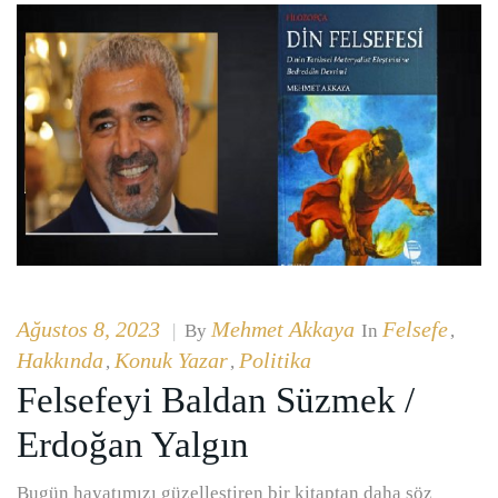
Ağustos 8, 2023
Mehmet Akkaya
Felsefe
|
By
In
,
Hakkında
Konuk Yazar
Politika
,
,
Felsefeyi Baldan Süzmek /
Erdoğan Yalgın
Bugün hayatımızı güzelleştiren bir kitaptan daha söz