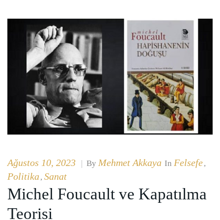
Ağustos 10, 2023
Mehmet Akkaya
Felsefe
|
By
In
,
Politika
Sanat
,
Michel Foucault ve Kapatılma
Teorisi