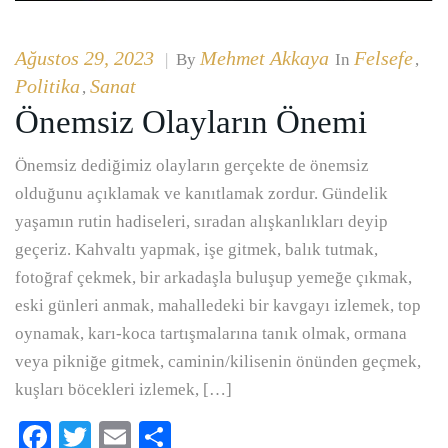
Ağustos 29, 2023
Mehmet Akkaya
Felsefe
|
By
In
,
Politika
Sanat
,
Önemsiz Olayların Önemi
Önemsiz dediğimiz olayların gerçekte de önemsiz
olduğunu açıklamak ve kanıtlamak zordur. Gündelik
yaşamın rutin hadiseleri, sıradan alışkanlıkları deyip
geçeriz. Kahvaltı yapmak, işe gitmek, balık tutmak,
fotoğraf çekmek, bir arkadaşla buluşup yemeğe çıkmak,
eski günleri anmak, mahalledeki bir kavgayı izlemek, top
oynamak, karı-koca tartışmalarına tanık olmak, ormana
veya pikniğe gitmek, caminin/kilisenin önünden geçmek,
kuşları böcekleri izlemek, […]
Facebook
Twitter
Email
Paylaş