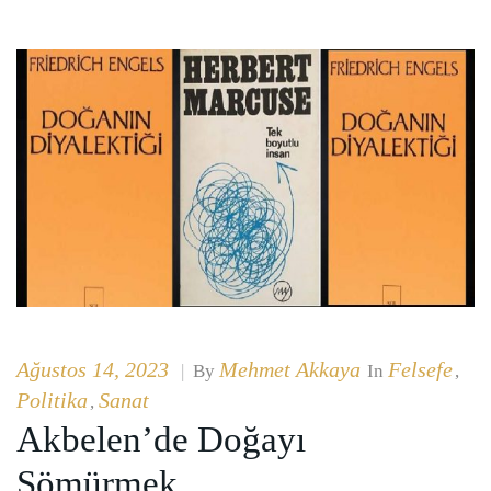
Ağustos 14, 2023
Mehmet Akkaya
Felsefe
|
By
In
,
Politika
Sanat
,
Akbelen’de Doğayı
Sömürmek