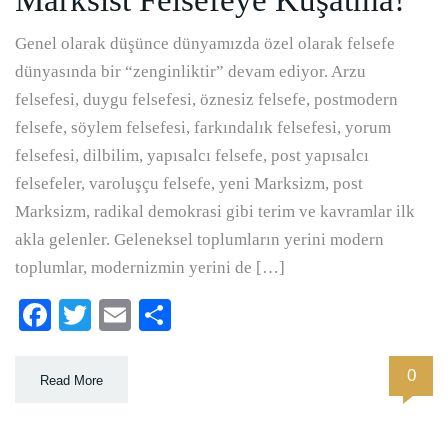
Marksist Felsefeye Kuşatma!
Genel olarak düşünce dünyamızda özel olarak felsefe
dünyasında bir “zenginliktir” devam ediyor. Arzu
felsefesi, duygu felsefesi, öznesiz felsefe, postmodern
felsefe, söylem felsefesi, farkındalık felsefesi, yorum
felsefesi, dilbilim, yapısalcı felsefe, post yapısalcı
felsefeler, varoluşçu felsefe, yeni Marksizm, post
Marksizm, radikal demokrasi gibi terim ve kavramlar ilk
akla gelenler. Geleneksel toplumların yerini modern
toplumlar, modernizmin yerini de […]
Facebook
Twitter
Email
Paylaş
0
Read More