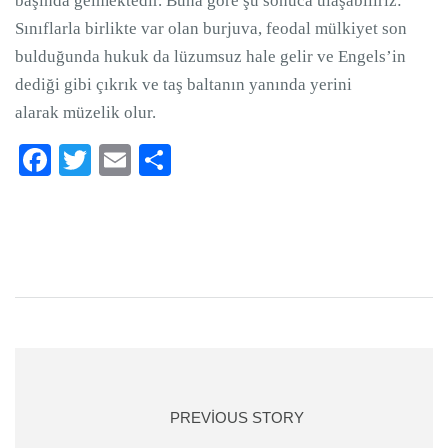
başında gelmektedir. Buna göre şu sonuca ulaşabiliriz:
Sınıflarla birlikte var olan burjuva, feodal mülkiyet son
bulduğunda hukuk da lüzumsuz hale gelir ve Engels’in
dediği gibi çıkrık ve taş baltanın yanında yerini
alarak müzelik olur.
Facebook
Twitter
Email
Paylaş
PREVIOUS STORY