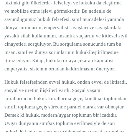
bizimki gibi ülkelerde- felsefeyi ve hukuku da eleştirme
ve mobilize etme işlevi görmektedir. Bu nedenle de
savunduğumuz hukuk felsefesi, sınıf mücadelesi yanında
dünya sorunlarını, emperyalist savaşları ve savaşlardaki
yasaklı silah kullanımını, insanlık suçlarını ve kitlesel sivil
cinayetleri sorguluyor. Bu sorgulama sonucunda tüm bu
insan, sınıf ve dünya sorunlarının hukukileştirilmesine
itiraz ediyor. Kitap, hukuku ortaya çıkaran kapitalist-
emperyalist sistemin ortadan kaldırılmasını öneriyor.
Hukuk felsefesinden evvel hukuk, ondan evvel de iktisadi,
sosyal ve üretim ilişkileri vardı. Sosyal yaşam
kurallarından hukuk kurallarına geçiş komünal toplumdan
sınıflı topluma geçiş sürecine paralel olarak var olmuştur.
Demek ki hukuk, modern/uygar toplumun bir icadıdır.
Uygar dünyanın sınıfsız topluma evrilmesiyle de son
bulur! Kitapta yer verilen mahkemeler, siyaset kurumları,